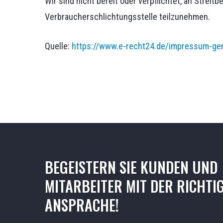
Wir sind nicht bereit oder verpflichtet, an Streit
Verbraucherschlichtungsstelle teilzunehmen.
Quelle:
https://www.e-recht24.de/impressum-gen
BEGEISTERN
SIE
KUNDEN
UND
MITARBEITER
MIT
DER
RICHTI
ANSPRACHE!