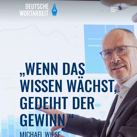
Hit enter to search or ESC to close
„
WENN DAS
WISSEN WÄCHST,
GEDEIHT DER
GEWINN.
“
MICHAEL WIESE,